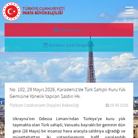
TÜRKİYE CUMHURİYETİ
PARİS BÜYÜKELÇİLİĞİ
Randevu Al
Randevu İptal/Sorgula
No: 102, 29 Mayıs 2026, Karadeniz’de Türk Sahipli Kuru Yük
Gemisine Yönelik Yapılan Saldırı Hk.
Türkiye Cumhuriyeti Dışişleri Bakanlığı
29.05.2026
Ukrayna’nın Odessa Limanı’ndan Türkiye’ye kuru yük
taşımakta olan Türk sahipli, Vanuatu bayraklı bir geminin dün
gece (28 Mayıs) bir insansız hava aracıyla saldırıya uğradığı ve
mürettebattan iki vatandaşımızın hafif yaralandığı