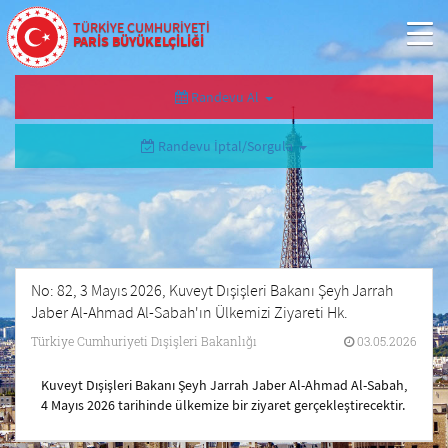
TÜRKİYE CUMHURİYETİ
PARİS BÜYÜKELÇİLİĞİ
Randevu Al
Randevu İptal/Sorgula
No: 82, 3 Mayıs 2026, Kuveyt Dışişleri Bakanı Şeyh Jarrah
Jaber Al-Ahmad Al-Sabah'ın Ülkemizi Ziyareti Hk.
Türkiye Cumhuriyeti Dışişleri Bakanlığı
03.05.2026
Kuveyt Dışişleri Bakanı Şeyh Jarrah Jaber Al-Ahmad Al-Sabah,
4 Mayıs 2026 tarihinde ülkemize bir ziyaret gerçekleştirecektir.