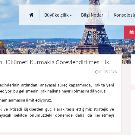
Büyükelçilik
Bilgi Notları
Konsoloslu
’nin Hükümeti Kurmakla Görevlendirilmesi Hk.
01.05.2026
eçimlerinin ardından, anayasal süreç kapsamında, Irak’ta yeni
diyor; bu gelişmenin Irak halkına hayırlı olmasını diliyoruz.
tamamlanmasını ümit ediyoruz.
 ve iktisadi ilişkilerden güç alarak tesis ettiğimiz stratejik ve
psayacak şekilde önümüzdeki dönemde daha da ilerletmeyi