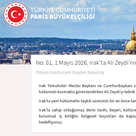
TÜRKİYE CUMHURİYETİ
PARİS BÜYÜKELÇİLİĞİ
No: 81, 1 Mayıs 2026, Irak’ta Ali Zeydi
Türkiye Cumhuriyeti Dışişleri Bakanlığı
Irak Temsilciler Meclisi Başkanı ve Cumhurbaşkanı s
hükümeti kurmakla görevlendirilen Ali Zeydi’yi tebrik e
Irak’ta yeni hükümetin teşkili sürecinin bir an önce 
Irak’la sahip olduğumuz derin tarihi, beşeri, kültürel
kurumsal iş birliğini bölgesel boyutları da ka
hedefliyoruz.