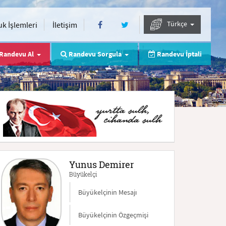
Türkçe
k İşlemleri
İletişim
Randevu Al
Randevu Sorgula
Randevu İptali
Yunus Demirer
Büyükelçi
Büyükelçinin Mesajı
Büyükelçinin Özgeçmişi