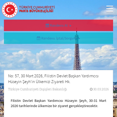
TÜRKİYE CUMHURİYETİ
PARİS BÜYÜKELÇİLİĞİ
Randevu Al
Randevu İptal/Sorgula
No: 57, 30 Mart 2026, Filistin Devlet Başkan Yardımcısı
Hüseyin Şeyh’in Ülkemizi Ziyareti Hk.
Türkiye Cumhuriyeti Dışişleri Bakanlığı
30.03.2026
Filistin Devlet Başkan Yardımcısı Hüseyin Şeyh, 30-31 Mart
2026 tarihlerinde ülkemize bir ziyaret gerçekleştirecektir.