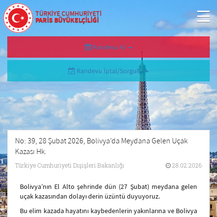
TÜRKİYE CUMHURİYETİ
PARİS BÜYÜKELÇİLİĞİ
Randevu Al
Randevu İptal/Sorgula
No: 39, 28 Şubat 2026, Bolivya’da Meydana Gelen Uçak
Kazası Hk.
Türkiye Cumhuriyeti Dışişleri Bakanlığı
28.02.2026
Bolivya’nın El Alto şehrinde dün (27 Şubat) meydana gelen
uçak kazasından dolayı derin üzüntü duyuyoruz.
Bu elim kazada hayatını kaybedenlerin yakınlarına ve Bolivya