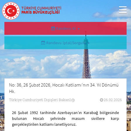
TÜRKİYE CUMHURİYETİ
PARİS BÜYÜKELÇİLİĞİ
Randevu Al
Randevu İptal/Sorgula
No: 36, 26 Şubat 2026, Hocalı Katliamı’nın 34. Yıl Dönümü
Hk.
Türkiye Cumhuriyeti Dışişleri Bakanlığı
26.02.2026
26 Şubat 1992 tarihinde Azerbaycan’ın Karabağ bölgesinde
bulunan Hocalı şehrinde masum sivillere karşı
gerçekleştirilen katliamı lanetliyoruz.