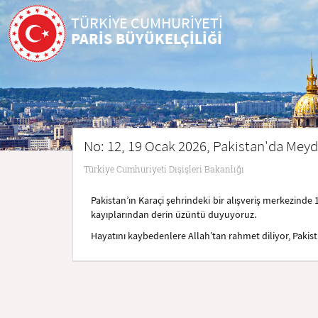
TÜRKİYE CUMHURİYETİ
PARİS BÜYÜKELÇİLİĞİ
No: 12, 19 Ocak 2026, Pakistan'da Mey
Türkiye Cumhuriyeti Dışişleri Bakanlığı
Pakistan’ın Karaçi şehrindeki bir alışveriş merkezin
kayıplarından derin üzüntü duyuyoruz.
Hayatını kaybedenlere Allah’tan rahmet diliyor, Pakist