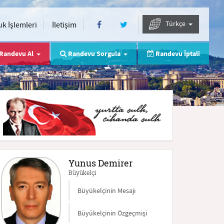
Türkçe
k İşlemleri
İletişim
Randevu Al
Randevu Sorgula
Randevu İptali
Yunus Demirer
Büyükelçi
Büyükelçinin Mesajı
Büyükelçinin Özgeçmişi