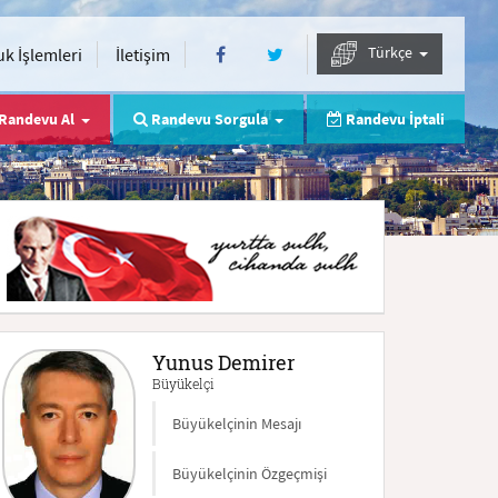
Türkçe
k İşlemleri
İletişim
Randevu Al
Randevu Sorgula
Randevu İptali
Yunus Demirer
Büyükelçi
Büyükelçinin Mesajı
Büyükelçinin Özgeçmişi