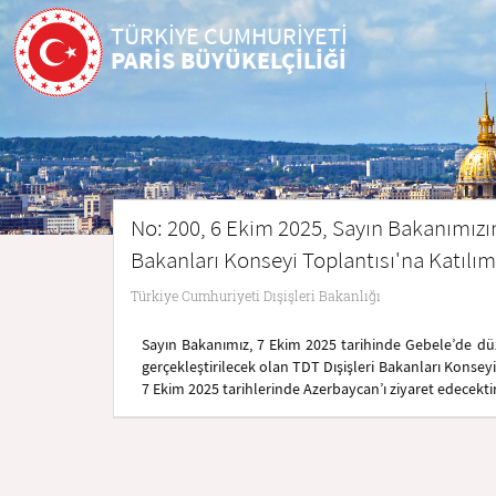
TÜRKİYE CUMHURİYETİ
PARİS BÜYÜKELÇİLİĞİ
No: 200, 6 Ekim 2025, Sayın Bakanımızın 
Bakanları Konseyi Toplantısı'na Katılım
Türkiye Cumhuriyeti Dışişleri Bakanlığı
Sayın Bakanımız, 7 Ekim 2025 tarihinde Gebele’de düz
gerçekleştirilecek olan TDT Dışişleri Bakanları Konsey
7 Ekim 2025 tarihlerinde Azerbaycan’ı ziyaret edecektir