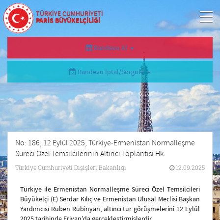
TÜRKİYE CUMHURİYETİ
PARİS BÜYÜKELÇİLİĞİ
Randevu Al
Randevu İptal/Sorgula
No: 186, 12 Eylül 2025, Türkiye-Ermenistan Normalleşme
Süreci Özel Temsilcilerinin Altıncı Toplantısı Hk.
Türkiye Cumhuriyeti Dışişleri Bakanlığı
12.09.2025
Türkiye ile Ermenistan Normalleşme Süreci Özel Temsilcileri
Büyükelçi (E) Serdar Kılıç ve Ermenistan Ulusal Meclisi Başkan
Yardımcısı Ruben Rubinyan, altıncı tur görüşmelerini 12 Eylül
2025 tarihinde Erivan’da gerçekleştirmişlerdir.