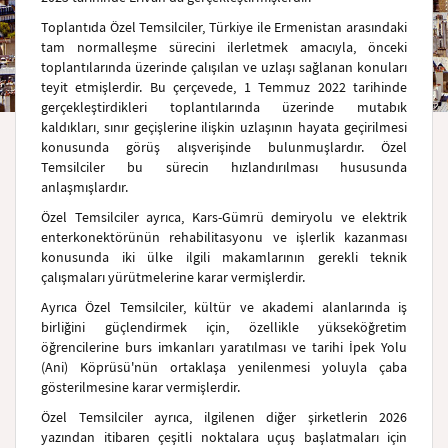
Toplantıda Özel Temsilciler, Türkiye ile Ermenistan arasındaki
tam normalleşme sürecini ilerletmek amacıyla, önceki
toplantılarında üzerinde çalışılan ve uzlaşı sağlanan konuları
teyit etmişlerdir. Bu çerçevede, 1 Temmuz 2022 tarihinde
gerçekleştirdikleri toplantılarında üzerinde mutabık
kaldıkları, sınır geçişlerine ilişkin uzlaşının hayata geçirilmesi
konusunda görüş alışverişinde bulunmuşlardır. Özel
Temsilciler bu sürecin hızlandırılması hususunda
anlaşmışlardır.
Özel Temsilciler ayrıca, Kars-Gümrü demiryolu ve elektrik
enterkonektörünün rehabilitasyonu ve işlerlik kazanması
konusunda iki ülke ilgili makamlarının gerekli teknik
çalışmaları yürütmelerine karar vermişlerdir.
Ayrıca Özel Temsilciler, kültür ve akademi alanlarında iş
birliğini güçlendirmek için, özellikle yükseköğretim
öğrencilerine burs imkanları yaratılması ve tarihi İpek Yolu
(Ani) Köprüsü'nün ortaklaşa yenilenmesi yoluyla çaba
gösterilmesine karar vermişlerdir.
Özel Temsilciler ayrıca, ilgilenen diğer şirketlerin 2026
yazından itibaren çeşitli noktalara uçuş başlatmaları için