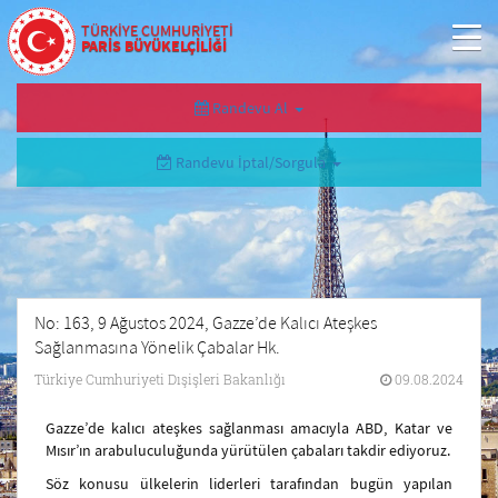
TÜRKİYE CUMHURİYETİ
PARİS BÜYÜKELÇİLİĞİ
Randevu Al
Randevu İptal/Sorgula
No: 163, 9 Ağustos 2024, Gazze’de Kalıcı Ateşkes
Sağlanmasına Yönelik Çabalar Hk.
Türkiye Cumhuriyeti Dışişleri Bakanlığı
09.08.2024
Gazze’de kalıcı ateşkes sağlanması amacıyla ABD, Katar ve
Mısır’ın arabuluculuğunda yürütülen çabaları takdir ediyoruz.
Söz konusu ülkelerin liderleri tarafından bugün yapılan