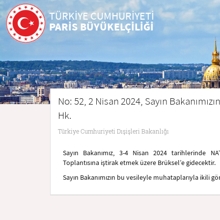
TÜRKİYE CUMHURİYETİ
PARİS BÜYÜKELÇİLİĞİ
No: 52, 2 Nisan 2024, Sayın Bakanımızın
Hk.
Türkiye Cumhuriyeti Dışişleri Bakanlığı
Sayın Bakanımız, 3-4 Nisan 2024 tarihlerinde NAT
Toplantısına iştirak etmek üzere Brüksel’e gidecektir.
Sayın Bakanımızın bu vesileyle muhataplarıyla ikili g