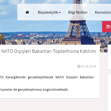
Büyükelçilik
Bilgi Notları
Konsolosl
 NATO Dışişleri Bakanları Toplantısına Katılımı
02.04.2024
O Karargâhında gerçekleştirilecek NATO Dışişleri Bakanları
örüşmeler de gerçekleştirmesi öngörülmektedir.