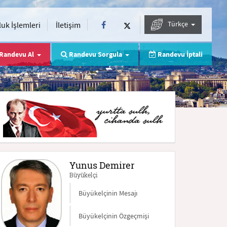
Türkçe
uk İşlemleri
İletişim
Randevu Al
Randevu Sorgula
Randevu İptali
Yunus Demirer
Büyükelçi
Büyükelçinin Mesajı
Büyükelçinin Özgeçmişi