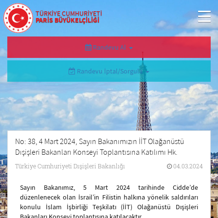
TÜRKİYE CUMHURİYETİ
PARİS BÜYÜKELÇİLİĞİ
Randevu Al
Randevu İptal/Sorgula
No: 38, 4 Mart 2024, Sayın Bakanımızın İİT Olağanüstü
Dışişleri Bakanları Konseyi Toplantısına Katılımı Hk.
Türkiye Cumhuriyeti Dışişleri Bakanlığı
04.03.2024
Sayın Bakanımız, 5 Mart 2024 tarihinde Cidde’de
düzenlenecek olan İsrail’in Filistin halkına yönelik saldırıları
konulu İslam İşbirliği Teşkilatı (İİT) Olağanüstü Dışişleri
Bakanları Konseyi toplantısına katılacaktır.